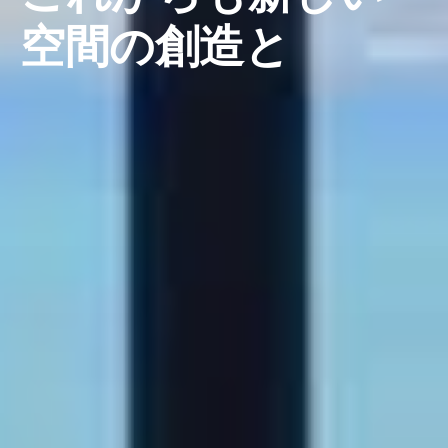
空
間
の
創
造
と