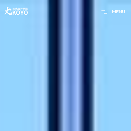
M
E
N
U