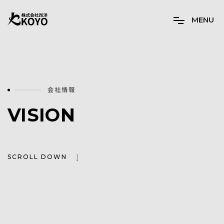
M
E
N
U
会社情報
VISION
SCROLL DOWN